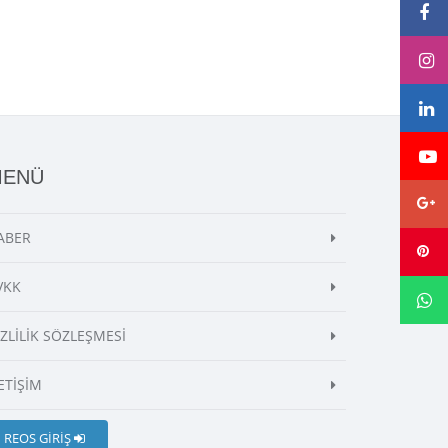
MENÜ
ABER
VKK
İZLİLİK SÖZLEŞMESİ
ETİŞİM
REOS GİRİŞ