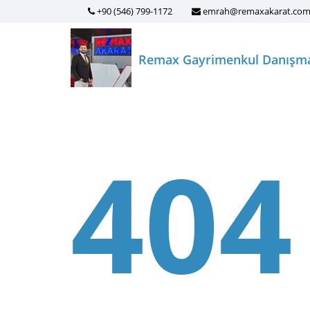
+90 (546) 799-1172
emrah@remaxakarat.co
Remax Gayrimenkul Danışm
404